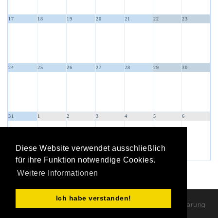
17
18
19
20
21
22
23
24
25
26
27
28
29
30
31
1
2
3
4
5
6
Diese Website verwendet ausschließlich
für ihre Funktion notwendige Cookies.
Weitere Informationen
Ich habe verstanden!
Copyright Turngau Staufen e.V. 2026
|
Datenschutzerklärung
|
Nutzungsbedingungen